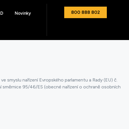
800 888 802
LD
Novinky
 ve smyslu nařízení Evropského parlamentu a Rady (EU) č.
ní směrnice 95/46/ES (obecné nařízení o ochraně osobních