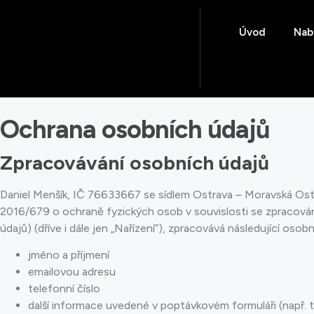
Úvod
Nab
Ochrana osobních údajů
Zpracovávání osobních údajů
Daniel Menšík, IČ 76633667 se sídlem Ostrava – Moravská Ostr
2016/679 o ochraně fyzických osob v souvislosti se zpracová
údajů) (dříve i dále jen „Nařízení“), zpracovává následující osobn
jméno a příjmení
emailovou adresu
telefonní číslo
další informace uvedené v poptávkovém formuláři (např. 