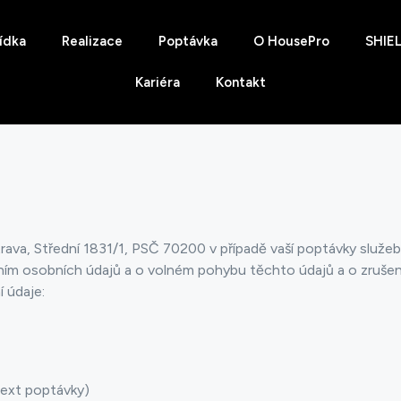
ídka
Realizace
Poptávka
O HousePro
SHIE
Kariéra
Kontakt
ava, Střední 1831/1, PSČ 70200 v případě vaší poptávky služeb
ním osobních údajů a o volném pohybu těchto údajů a o zruše
í údaje:
text poptávky)