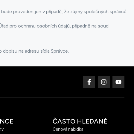
 bude proveden jen v případě, že zájmy společných správců
Úřad pro ochranu osobních údajů, případně na soud.
 dopisu na adresu sídla Správce.
ENCE
ČASTO HLEDANÉ
dy
Cenová nabídka