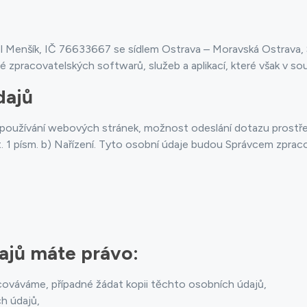
 Menšík, IČ 76633667 se sídlem Ostrava – Moravská Ostrava, 
lé zpracovatelských softwarů, služeb a aplikací, které však v 
dajů
oužívání webových stránek, možnost odeslání dotazu prostřed
t. 1 písm. b) Nařízení. Tyto osobní údaje budou Správcem zpra
ajů máte právo:
cováváme, případné žádat kopii těchto osobních údajů,
h údajů,