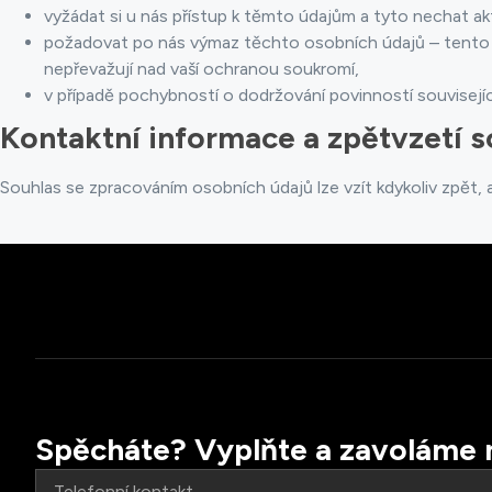
vyžádat si u nás přístup k těmto údajům a tyto nechat ak
požadovat po nás výmaz těchto osobních údajů – tento v
nepřevažují nad vaší ochranou soukromí,
v případě pochybností o dodržování povinností souvisejí
Kontaktní informace a zpětvzetí s
Souhlas se zpracováním osobních údajů lze vzít kdykoliv zpět, 
Spěcháte? Vyplňte a zavoláme 