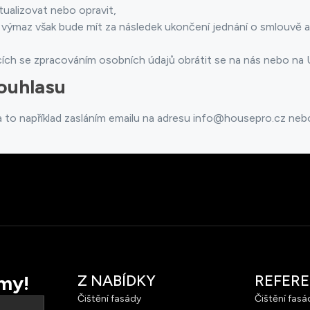
tualizovat nebo opravit,
ýmaz však bude mít za následek ukončení jednání o smlouvě a
cích se zpracováním osobních údajů obrátit se na nás nebo na 
ouhlasu
a to například zasláním emailu na adresu
info@housepro.cz
nebo
my!
Z NABÍDKY
REFER
Čištění fasády
Čištění fasá